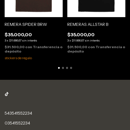
REMERA SPIDER BRW
REMERAS ALLSTAR B
$35.000,00
$35.000,00
3
x
$11.666,67
sin interés
3
x
$11.666,67
sin interés
$31.500,00
con
Transferencia o
$31.500,00
con
Transferencia o
depósito
depósito
stickers de regalo
543541552234
03541552234