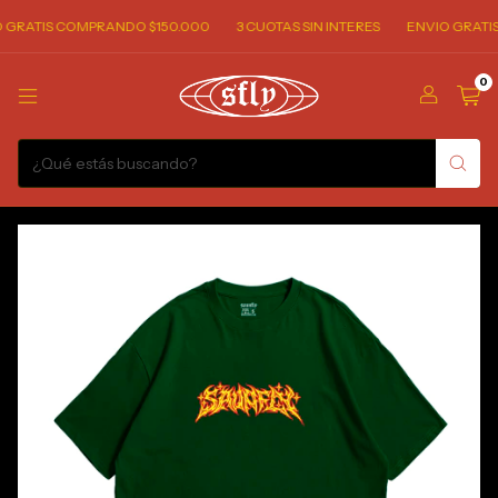
GRATIS COMPRANDO $150.000
3 CUOTAS SIN INTERES
ENVIO GRATIS
0
1
/
5