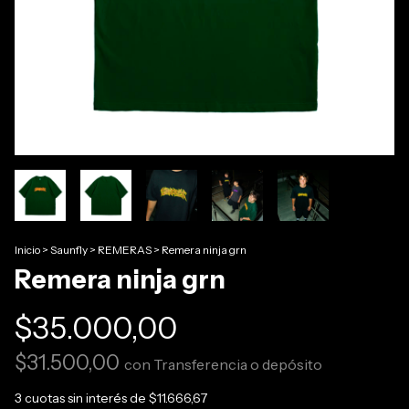
Inicio
>
Saunfly
>
REMERAS
>
Remera ninja grn
Remera ninja grn
$35.000,00
$31.500,00
con
Transferencia o depósito
3
cuotas sin interés de
$11.666,67