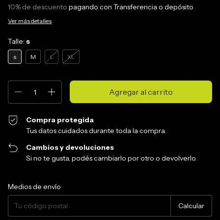
10% de descuento
pagando con Transferencia o depósito
Ver más detalles
Talle:
s
s
M
L
XL
Compra protegida
Tus datos cuidados durante toda la compra.
Cambios y devoluciones
Si no te gusta, podés cambiarlo por otro o devolverlo.
Entregas para el CP:
Cambiar CP
Medios de envío
Calcular