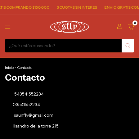
TIS COMPRANDO $150.000
3 CUOTAS SIN INTERES
ENVIO GRATIS COM
0
Inicio
>
Contacto
Contacto
543541552234
03541552234
saunfly@gmail.com
lisandro de la torre 215