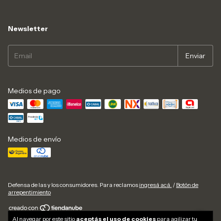
Newsletter
Medios de pago
Medios de envío
Defensa de las y los consumidores. Para reclamos
ingresá acá.
/
Botón de
arrepentimiento
Al navegar por este sitio
aceptás el uso de cookies
para agilizar tu
Copyright Saunfly - 2026. Todos los derechos reservados.