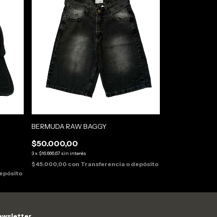
BERMUDA RAW BAGGY
$50.000,00
3
x
$16.666,67
sin interés
$45.000,00
con
Transferencia o depósito
epósito
wsletter