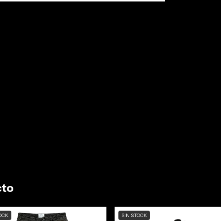
cto
OCK
SIN STOCK