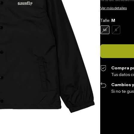
Ver más detalles
Talle:
M
M
S
Compra p
Tus datos c
Cambios y
Si no te gu