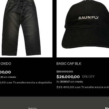
 OXIDO
BASIC CAP BLK
00,00
$30.000,00
$26.000,00
13
% OFF
,33
sin interés
3
x
$8.666,67
sin interés
0,00
con
Transferencia o depósito
$23.400,00
con
Transferencia o d
Inicio
Ne