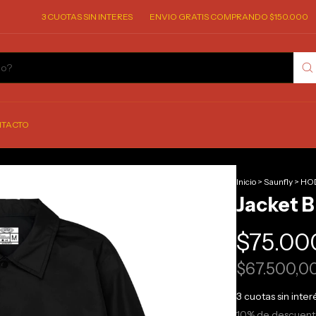
3 CUOTAS SIN INTERES
ENVIO GRATIS COMPRANDO $150.000
3 CUOT
TACTO
Inicio
>
Saunfly
>
HOD
Jacket B
$75.00
$67.500,0
3
cuotas sin inte
10% de descuen