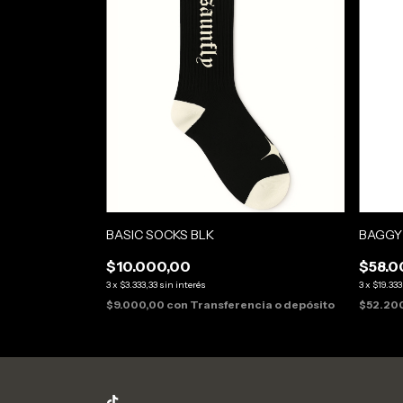
BAGGY
BASIC SOCKS BLK
$58.0
$10.000,00
3
x
$19.333
3
x
$3.333,33
sin interés
$52.20
$9.000,00
con
Transferencia o depósito