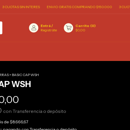
UOTAS SIN INTERES
ENVIO GRATIS COMPRANDO $150.000
3 CUOTAS S
Entrá
/
Carrito
(
0
)
Registráte
$0,00
RRAS
>
BASIC CAP WSH
CAP WSH
0,00
0
con
Transferencia o depósito
rés de
$8.666,67
to
pagando con Transferencia o depósito