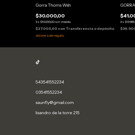
Gorra Thorns Wsh
GORRA
$30.000,00
$41.0
3
x
$10.000,00
sin interés
3
x
$13.666
ncia o depósito
$27.000,00
con
Transferencia o depósito
$36.90
stickers de regalo
543541552234
03541552234
saunfly@gmail.com
lisandro de la torre 215