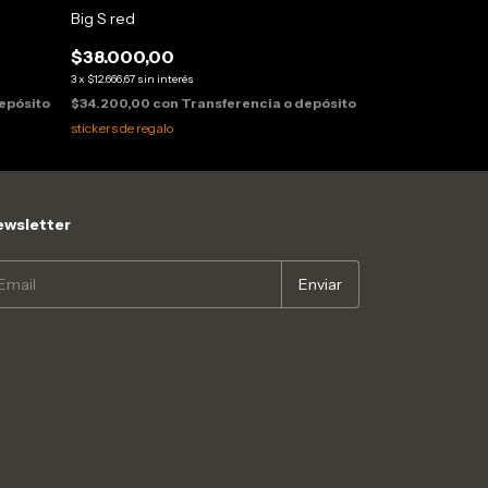
Big S red
SS blu
$38.000,00
$44.000,00
3
x
$12.666,67
sin interés
3
x
$14.666,67
sin inte
epósito
$34.200,00
con
Transferencia o depósito
$39.600,00
con
stickers de regalo
stickers de regalo
wsletter