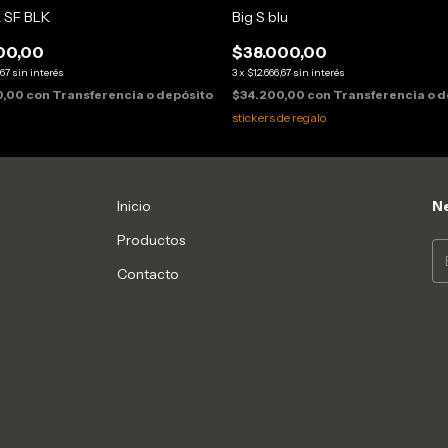
 SF BLK
Big S blu
00,00
$38.000,00
,67
sin interés
3
x
$12.666,67
sin interés
0,00
con
Transferencia o depósito
$34.200,00
con
Transferencia o d
stickers de regalo
Inicio
Ne
Productos
Contacto