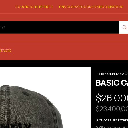
3 CUOTAS SIN INTERES
ENVIO GRATIS COMPRANDO $150.000
3 C
TACTO
Inicio
>
Saunfly
>
GO
1
/
2
BASIC 
$26.00
$23.400,0
3
cuotas sin inte
10% de descuen